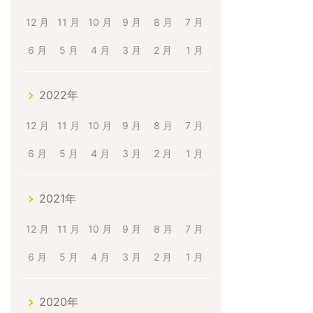
12 月
11 月
10 月
9 月
8 月
7 月
6 月
5 月
4 月
3 月
2 月
1 月
2022年
12 月
11 月
10 月
9 月
8 月
7 月
6 月
5 月
4 月
3 月
2 月
1 月
2021年
12 月
11 月
10 月
9 月
8 月
7 月
6 月
5 月
4 月
3 月
2 月
1 月
2020年