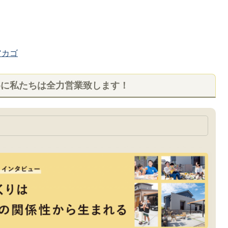
カゴ
めに私たちは全力営業致します！