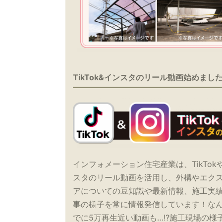
TikTok&インスタのリール動画始めまし
インフォメーション住宅産業は、TikTok
スタのリール動画を活用し、外構やエク
アについての豆知識や最新情報、施工実
事の様子を常に情報発信しています！な
でに5万再生近い動画も…!?施工現場の様