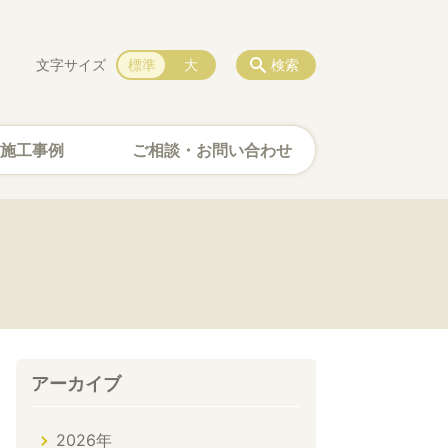
文字サイズ
標準
大
検索
施工事例
ご相談・お問い合わせ
アーカイブ
2026年