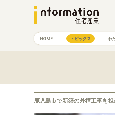
HOME
トピックス
わ
鹿児島市で新築の外構工事を担