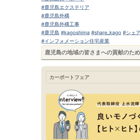
#鹿児島エクステリア
#鹿児島外構
#鹿児島外構工事
#鹿児島
#kagoshima
#share_kago
#シェア
#インフォメーション住宅産業
鹿児島の地域の皆さまへの貢献のた
カーポートフェア