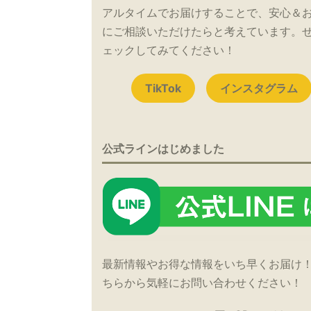
アルタイムでお届けすることで、安心＆
にご相談いただけたらと考えています。
ェックしてみてください！
TikTok
インスタグラム
公式ラインはじめました
最新情報やお得な情報をいち早くお届け
ちらから気軽にお問い合わせください！