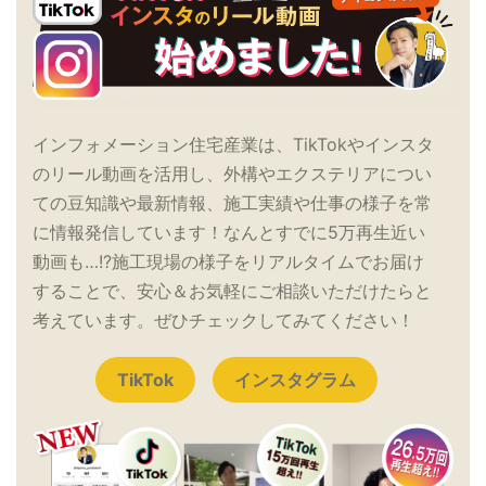
インフォメーション住宅産業は、TikTokやインスタ
のリール動画を活用し、外構やエクステリアについ
ての豆知識や最新情報、施工実績や仕事の様子を常
に情報発信しています！なんとすでに5万再生近い
動画も…!?施工現場の様子をリアルタイムでお届け
することで、安心＆お気軽にご相談いただけたらと
考えています。ぜひチェックしてみてください！
TikTok
インスタグラム