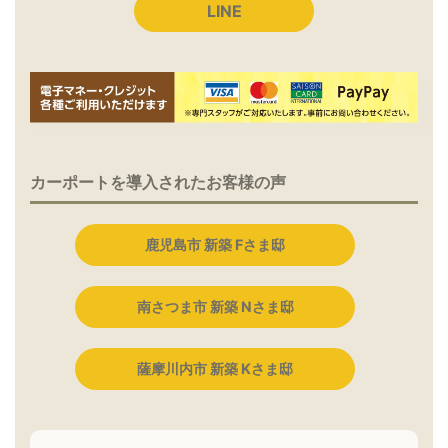
LINE
カーポートを導入されたお客様の声
鹿児島市 新築 Fさま邸
南さつま市 新築 Nさま邸
薩摩川内市 新築 Kさま邸