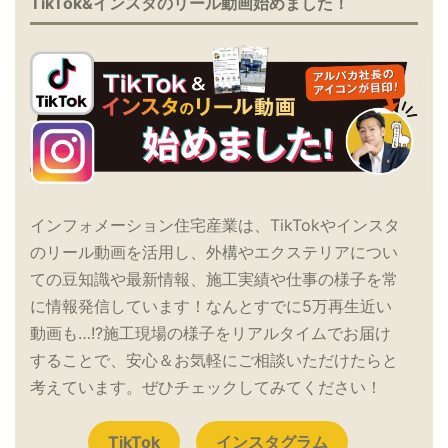
TikTok&インスタのリール動画始めました！
インフォメーション住宅産業は、TikTokやインスタ
のリール動画を活用し、外構やエクステリアについ
ての豆知識や最新情報、施工実績や仕事の様子を常
に情報発信しています！なんとすでに5万再生近い
動画も…!?施工現場の様子をリアルタイムでお届け
することで、安心＆お気軽にご相談いただけたらと
考えています。ぜひチェックしてみてください！
TikTok
インスタグラム