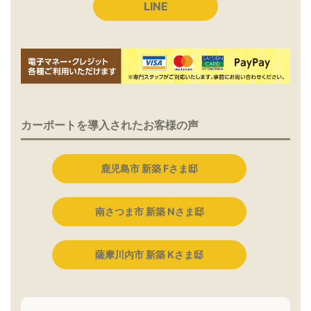
LINE
カーポートを導入されたお客様の声
鹿児島市 新築 Fさま邸
南さつま市 新築 Nさま邸
薩摩川内市 新築 Kさま邸