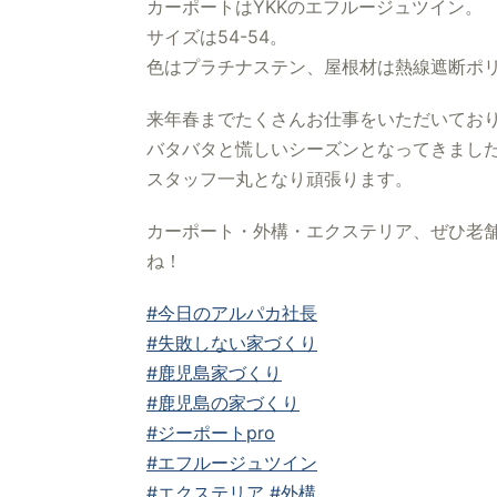
カーポートはYKKのエフルージュツイン。
サイズは54-54。
色はプラチナステン、屋根材は熱線遮断ポ
来年春までたくさんお仕事をいただいてお
バタバタと慌しいシーズンとなってきまし
スタッフ一丸となり頑張ります。
カーポート・外構・エクステリア、ぜひ老舗
ね！
#今日のアルパカ社長
#失敗しない家づくり
#鹿児島家づくり
#鹿児島の家づくり
#ジーポートpro
#エフルージュツイン
#エクステリア
#外構