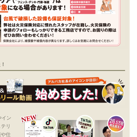
た！
やイン
ステリ
績や仕