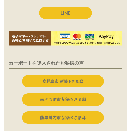
LINE
カーポートを導入されたお客様の声
鹿児島市 新築 Fさま邸
南さつま市 新築 Nさま邸
薩摩川内市 新築 Kさま邸