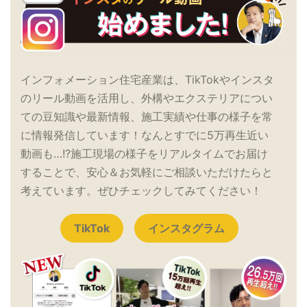
インフォメーション住宅産業は、TikTokやインスタ
のリール動画を活用し、外構やエクステリアについ
ての豆知識や最新情報、施工実績や仕事の様子を常
に情報発信しています！なんとすでに5万再生近い
動画も…!?施工現場の様子をリアルタイムでお届け
することで、安心＆お気軽にご相談いただけたらと
考えています。ぜひチェックしてみてください！
TikTok
インスタグラム