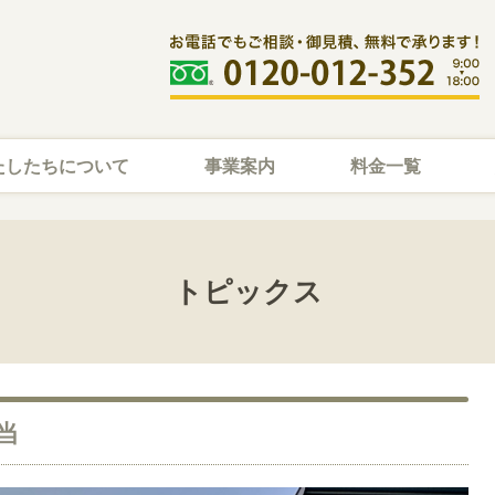
たしたちについて
事業案内
料金一覧
トピックス
当