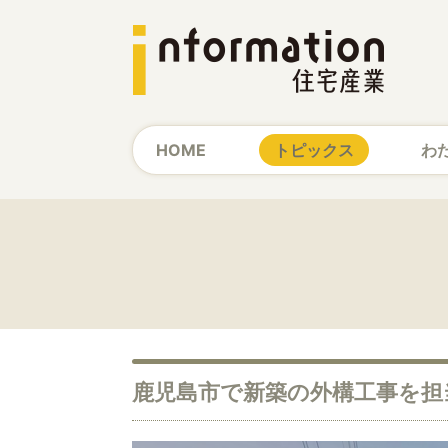
HOME
トピックス
わ
鹿児島市で新築の外構工事を担