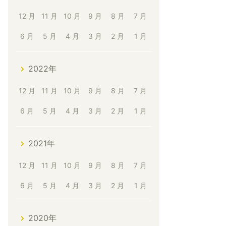
12 月
11 月
10 月
9 月
8 月
7 月
6 月
5 月
4 月
3 月
2 月
1 月
2022年
12 月
11 月
10 月
9 月
8 月
7 月
6 月
5 月
4 月
3 月
2 月
1 月
2021年
12 月
11 月
10 月
9 月
8 月
7 月
6 月
5 月
4 月
3 月
2 月
1 月
2020年