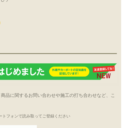
！商品に関するお問い合わせや施工の打ち合わせなど、こ
ートフォンで読み取ってご登録ください