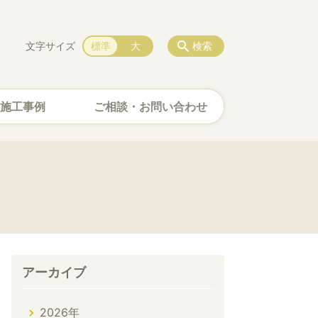
文字サイズ
標準
大
検索
施工事例
ご相談・お問い合わせ
アーカイブ
2026年