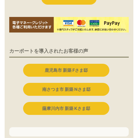
カーポートを導入されたお客様の声
鹿児島市 新築 Fさま邸
南さつま市 新築 Nさま邸
薩摩川内市 新築 Kさま邸