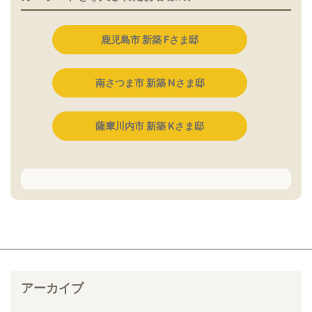
鹿児島市 新築 Fさま邸
南さつま市 新築 Nさま邸
薩摩川内市 新築 Kさま邸
アーカイブ