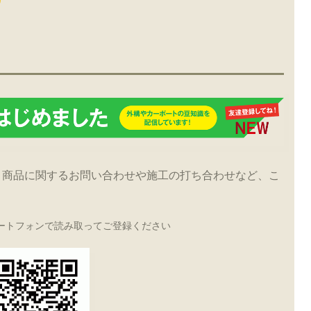
！商品に関するお問い合わせや施工の打ち合わせなど、こ
ートフォンで読み取ってご登録ください