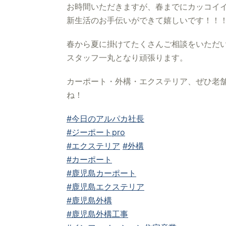
お時間いただきますが、春までにカッコイ
新生活のお手伝いができて嬉しいです！！
春から夏に掛けてたくさんご相談をいただ
スタッフ一丸となり頑張ります。
カーポート・外構・エクステリア、ぜひ老舗
ね！
#今日のアルパカ社長
#ジーポートpro
#エクステリア
#外構
#カーポート
#鹿児島カーポート
#鹿児島エクステリア
#鹿児島外構
#鹿児島外構工事