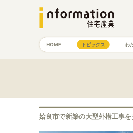
HOME
トピックス
わ
姶良市で新築の大型外構工事を