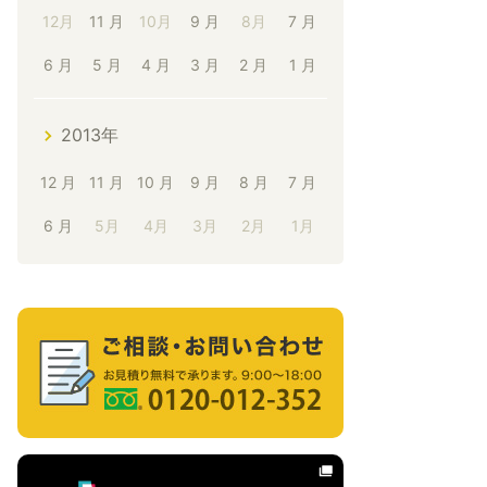
12月
11 月
10月
9 月
8月
7 月
6 月
5 月
4 月
3 月
2 月
1 月
2013年
12 月
11 月
10 月
9 月
8 月
7 月
6 月
5月
4月
3月
2月
1月