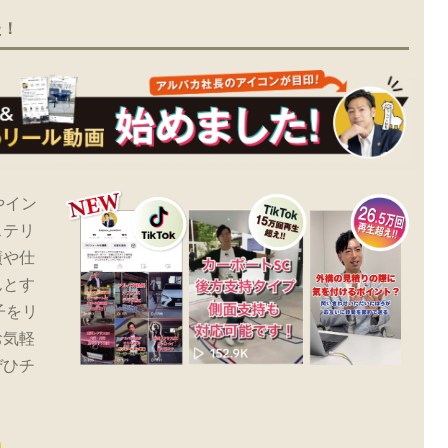
た！
やイン
ステリ
績や仕
んとす
子をリ
お気軽
ぜひチ