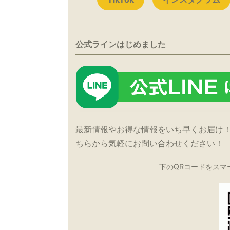
公式ラインはじめました
最新情報やお得な情報をいち早くお届け
ちらから気軽にお問い合わせください！
下のQRコードをスマ