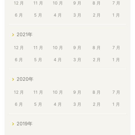
12 月
11 月
10 月
9 月
8 月
7 月
6 月
5 月
4 月
3 月
2 月
1 月
2021年
12 月
11 月
10 月
9 月
8 月
7 月
6 月
5 月
4 月
3 月
2 月
1 月
2020年
12 月
11 月
10 月
9 月
8 月
7 月
6 月
5 月
4 月
3 月
2 月
1 月
2019年