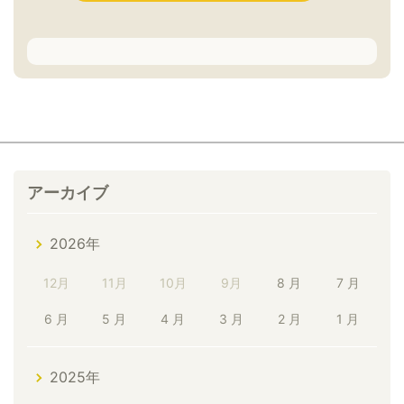
アーカイブ
2026年
12月
11月
10月
9月
8 月
7 月
6 月
5 月
4 月
3 月
2 月
1 月
2025年