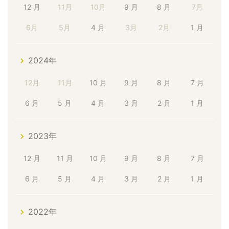
12 月
11月
10月
9 月
8 月
7月
6月
5月
4 月
3月
2月
1 月
2024年
12月
11月
10 月
9 月
8 月
7 月
6 月
5 月
4 月
3 月
2 月
1 月
2023年
12 月
11 月
10 月
9 月
8 月
7 月
6 月
5 月
4 月
3 月
2 月
1 月
2022年