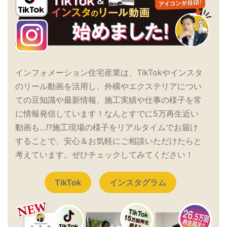
インフォメーション住宅産業は、TikTokやインスタ
のリール動画を活用し、外構やエクステリアについ
ての豆知識や最新情報、施工実績や仕事の様子を常
に情報発信しています！なんとすでに5万再生近い
動画も…!?施工現場の様子をリアルタイムでお届け
することで、安心＆お気軽にご相談いただけたらと
考えています。ぜひチェックしてみてください！
TikTok
インスタグラム