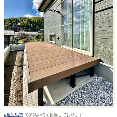
#鹿児島市
で新築外構を担当しております！