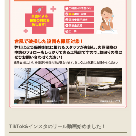
TikTok&インスタのリール動画始めました！