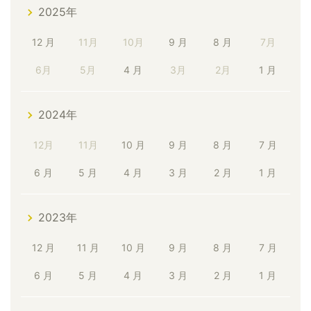
2025年
12 月
11月
10月
9 月
8 月
7月
6月
5月
4 月
3月
2月
1 月
2024年
12月
11月
10 月
9 月
8 月
7 月
6 月
5 月
4 月
3 月
2 月
1 月
2023年
12 月
11 月
10 月
9 月
8 月
7 月
6 月
5 月
4 月
3 月
2 月
1 月