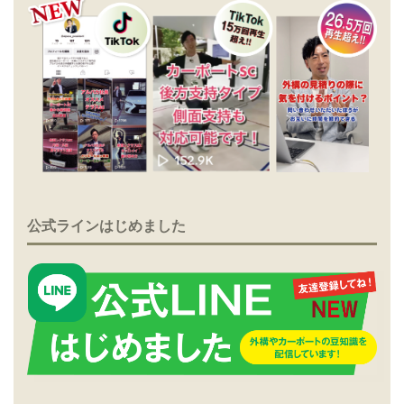
公式ラインはじめました