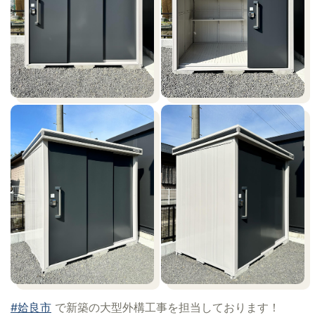
#姶良市
で新築の大型外構工事を担当しております！