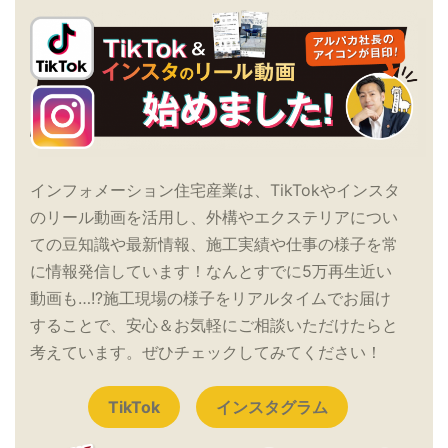
インフォメーション住宅産業は、TikTokやインスタ
のリール動画を活用し、外構やエクステリアについ
ての豆知識や最新情報、施工実績や仕事の様子を常
に情報発信しています！なんとすでに5万再生近い
動画も…!?施工現場の様子をリアルタイムでお届け
することで、安心＆お気軽にご相談いただけたらと
考えています。ぜひチェックしてみてください！
TikTok
インスタグラム