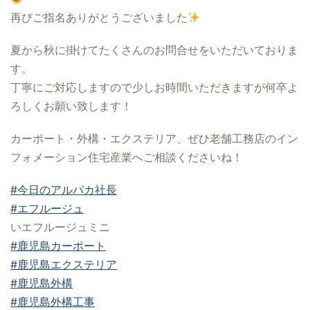
再びご指名ありがとうございました
夏から秋に掛けてたくさんのお問合せをいただいておりま
す。
丁寧にご対応しますので少しお時間いただきますが何卒よ
ろしくお願い致します！
カーポート・外構・エクステリア、ぜひ老舗工務店のイン
フォメーション住宅産業へご相談くださいね！
#今日のアルパカ社長
#エフルージュ
いエフルージュミニ
#鹿児島カーポート
#鹿児島エクステリア
#鹿児島外構
#鹿児島外構工事