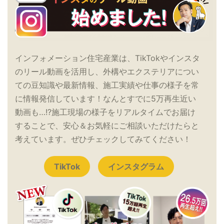
インフォメーション住宅産業は、TikTokやインスタ
のリール動画を活用し、外構やエクステリアについ
ての豆知識や最新情報、施工実績や仕事の様子を常
に情報発信しています！なんとすでに5万再生近い
動画も…!?施工現場の様子をリアルタイムでお届け
することで、安心＆お気軽にご相談いただけたらと
考えています。ぜひチェックしてみてください！
TikTok
インスタグラム