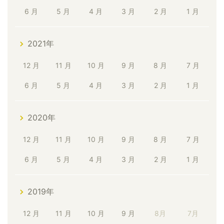
6 月
5 月
4 月
3 月
2 月
1 月
2021年
12 月
11 月
10 月
9 月
8 月
7 月
6 月
5 月
4 月
3 月
2 月
1 月
2020年
12 月
11 月
10 月
9 月
8 月
7 月
6 月
5 月
4 月
3 月
2 月
1 月
2019年
12 月
11 月
10 月
9 月
8月
7月