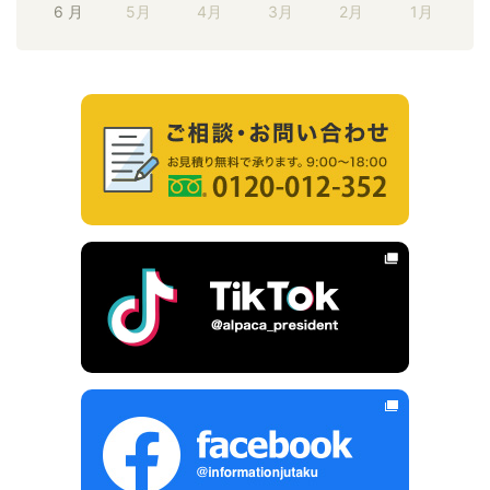
6 月
5月
4月
3月
2月
1月