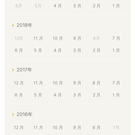
6月
5月
4 月
3 月
2 月
1 月
2018年
12月
11 月
10 月
9 月
8月
7 月
6 月
5 月
4 月
3 月
2 月
1 月
2017年
12 月
11 月
10 月
9 月
8 月
7 月
6 月
5 月
4 月
3 月
2 月
1 月
2016年
12 月
11 月
10 月
9 月
8 月
7月