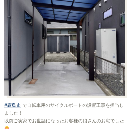
#霧島市
で自転車用のサイクルポートの設置工事を担当し
ました！
以前ご実家でお世話になったお客様の娘さんのお宅でした