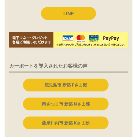
LINE
カーポートを導入されたお客様の声
鹿児島市 新築 Fさま邸
南さつま市 新築 Nさま邸
薩摩川内市 新築 Kさま邸