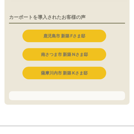
カーポートを導入されたお客様の声
鹿児島市 新築 Fさま邸
南さつま市 新築 Nさま邸
薩摩川内市 新築 Kさま邸