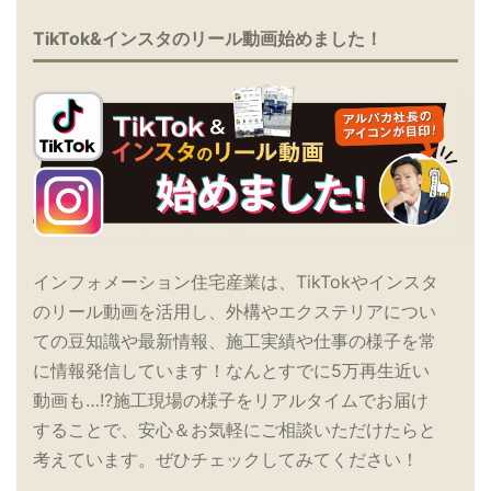
TikTok&インスタのリール動画始めました！
インフォメーション住宅産業は、TikTokやインスタ
のリール動画を活用し、外構やエクステリアについ
ての豆知識や最新情報、施工実績や仕事の様子を常
に情報発信しています！なんとすでに5万再生近い
動画も…!?施工現場の様子をリアルタイムでお届け
することで、安心＆お気軽にご相談いただけたらと
考えています。ぜひチェックしてみてください！