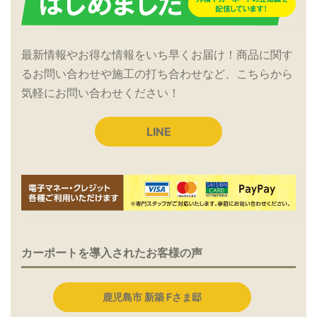
最新情報やお得な情報をいち早くお届け！商品に関す
るお問い合わせや施工の打ち合わせなど、こちらから
気軽にお問い合わせください！
LINE
カーポートを導入されたお客様の声
鹿児島市 新築 Fさま邸