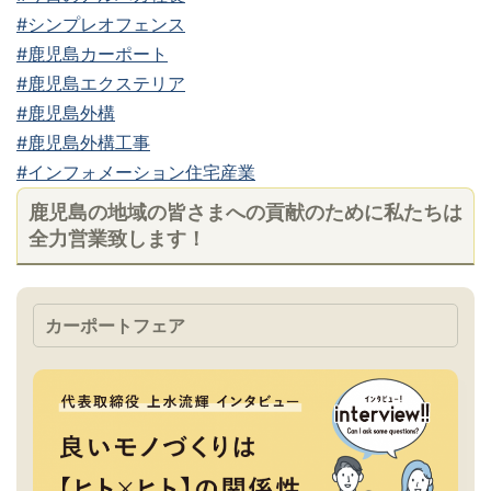
#シンプレオフェンス
#鹿児島カーポート
#鹿児島エクステリア
#鹿児島外構
#鹿児島外構工事
#インフォメーション住宅産業
鹿児島の地域の皆さまへの貢献のために私たちは
全力営業致します！
カーポートフェア