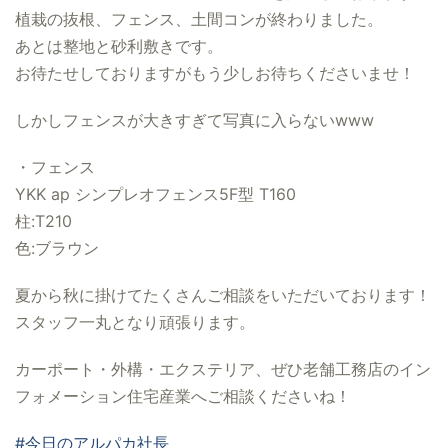
植栽の抜根、フェンス、土間コンが終わりました。
あとは整地と砂利敷きです。
お待たせしておりますがもう少しお待ちくださいませ！
しかしフェンスが大きすぎて写真に入らないwww
・フェンス
YKK ap シンプレオフェンス5F型 T160
柱:T210
色:ブラウン
夏から秋に掛けてたくさんご相談をいただいております！
スタッフ一丸となり頑張ります。
カーポート・外構・エクステリア、ぜひ老舗工務店のイン
フォメーション住宅産業へご相談くださいね！
#今日のアルパカ社長