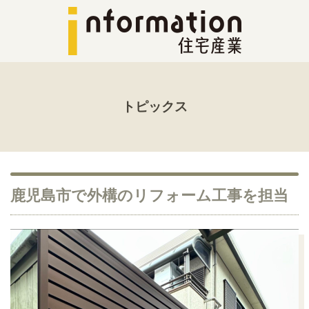
トピックス
鹿児島市で外構のリフォーム工事を担当