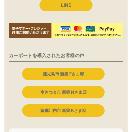
LINE
カーポートを導入されたお客様の声
鹿児島市 新築 Fさま邸
南さつま市 新築 Nさま邸
薩摩川内市 新築 Kさま邸