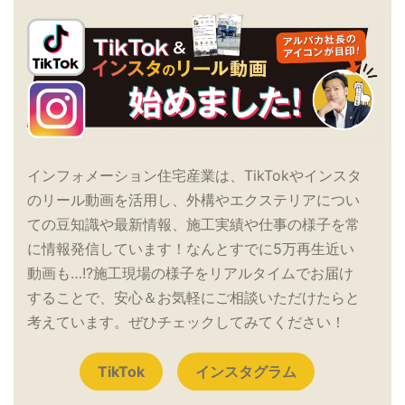
インフォメーション住宅産業は、TikTokやインスタ
のリール動画を活用し、外構やエクステリアについ
ての豆知識や最新情報、施工実績や仕事の様子を常
に情報発信しています！なんとすでに5万再生近い
動画も…!?施工現場の様子をリアルタイムでお届け
することで、安心＆お気軽にご相談いただけたらと
考えています。ぜひチェックしてみてください！
TikTok
インスタグラム