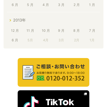
6 月
5 月
4 月
3 月
2 月
1 月
2013年
12 月
11 月
10 月
9 月
8 月
7 月
6 月
5月
4月
3月
2月
1月