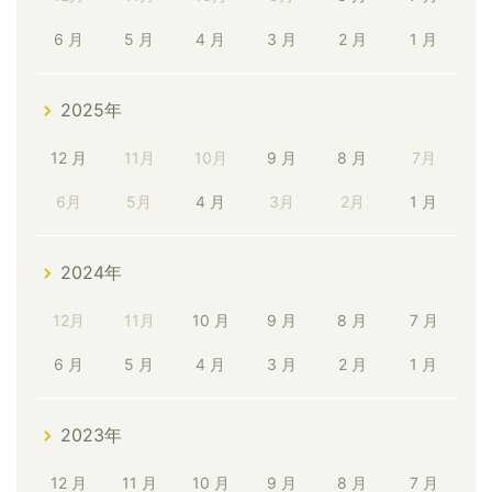
6 月
5 月
4 月
3 月
2 月
1 月
2025年
12 月
11月
10月
9 月
8 月
7月
6月
5月
4 月
3月
2月
1 月
2024年
12月
11月
10 月
9 月
8 月
7 月
6 月
5 月
4 月
3 月
2 月
1 月
2023年
12 月
11 月
10 月
9 月
8 月
7 月