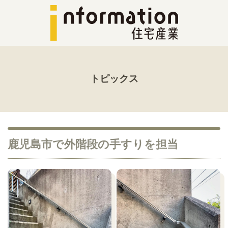
トピックス
鹿児島市で外階段の手すりを担当