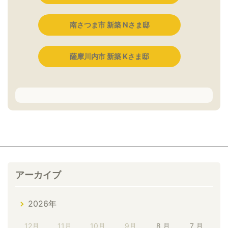
南さつま市 新築 Nさま邸
薩摩川内市 新築 Kさま邸
アーカイブ
2026年
12月
11月
10月
9月
8 月
7 月