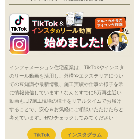
インフォメーション住宅産業は、TikTokやインスタ
のリール動画を活用し、外構やエクステリアについ
ての豆知識や最新情報、施工実績や仕事の様子を常
に情報発信しています！なんとすでに5万再生近い
動画も…!?施工現場の様子をリアルタイムでお届け
することで、安心＆お気軽にご相談いただけたらと
考えています。ぜひチェックしてみてください！
TikTok
インスタグラム