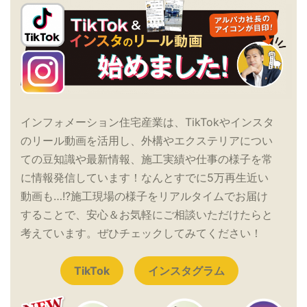
インフォメーション住宅産業は、TikTokやインスタ
のリール動画を活用し、外構やエクステリアについ
ての豆知識や最新情報、施工実績や仕事の様子を常
に情報発信しています！なんとすでに5万再生近い
動画も…!?施工現場の様子をリアルタイムでお届け
することで、安心＆お気軽にご相談いただけたらと
考えています。ぜひチェックしてみてください！
TikTok
インスタグラム