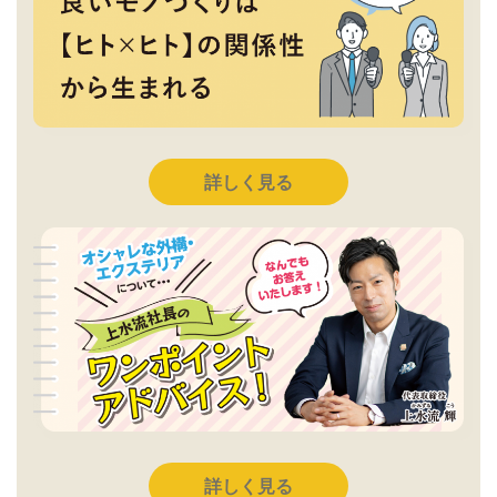
詳しく見る
詳しく見る