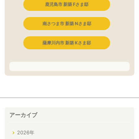
鹿児島市 新築 Fさま邸
南さつま市 新築 Nさま邸
薩摩川内市 新築 Kさま邸
アーカイブ
2026年