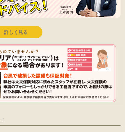
詳しく見る
た！