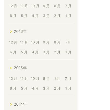
12 月
11 月
10 月
9 月
8 月
7 月
6 月
5 月
4 月
3 月
2 月
1 月
2016年
12 月
11 月
10 月
9 月
8 月
7月
6 月
5 月
4 月
3 月
2 月
1 月
2015年
12 月
11 月
10 月
9 月
8月
7 月
6 月
5 月
4 月
3 月
2 月
1 月
2014年