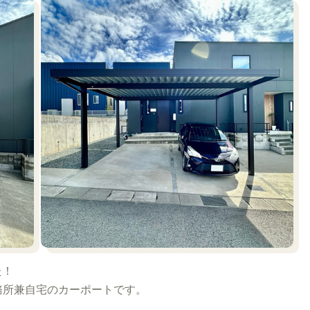
た！
務所兼自宅のカーポートです。