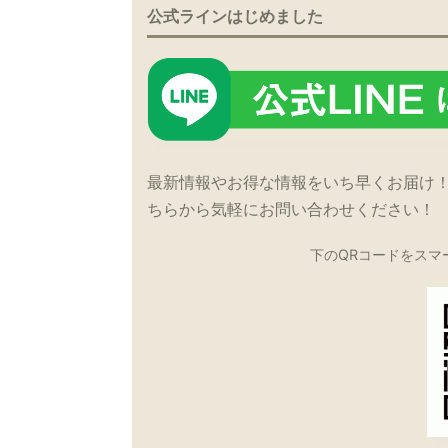
公式ラインはじめました
最新情報やお得な情報をいち早くお届け
ちらから気軽にお問い合わせください！
下のQRコードをスマ