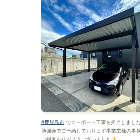
#鹿児島市
でカーポート工事を担当しまし
勉強会でご一緒しております事業主様の事
ご指名ありがとうございました