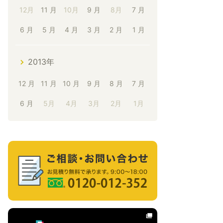
12月
11 月
10月
9 月
8月
7 月
6 月
5 月
4 月
3 月
2 月
1 月
2013年
12 月
11 月
10 月
9 月
8 月
7 月
6 月
5月
4月
3月
2月
1月