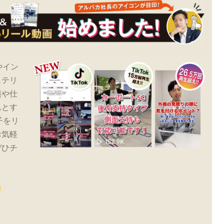
やイン
ステリ
績や仕
んとす
子をリ
お気軽
ぜひチ