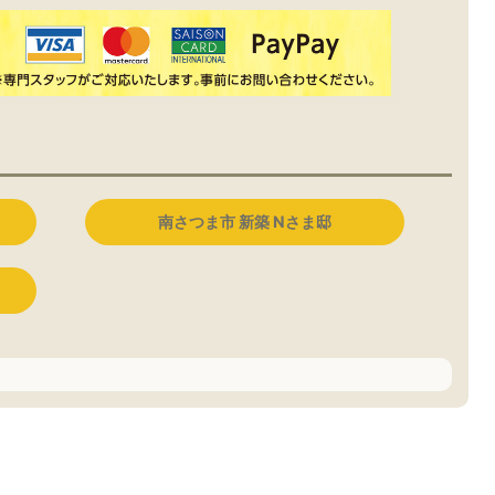
南さつま市 新築 Nさま邸