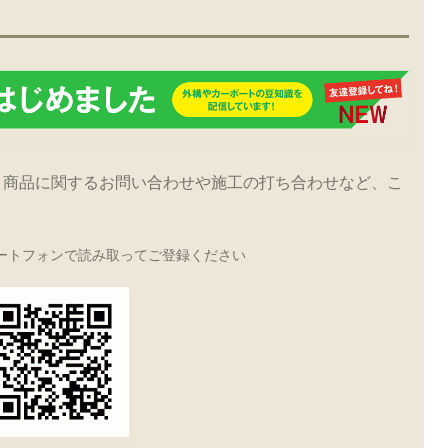
！商品に関するお問い合わせや施工の打ち合わせなど、こ
ートフォンで読み取ってご登録ください