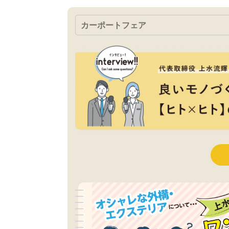
カーポートフェア