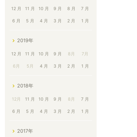
12 月
11 月
10 月
9 月
8 月
7 月
6 月
5 月
4 月
3 月
2 月
1 月
2019年
12 月
11 月
10 月
9 月
8月
7月
6月
5月
4 月
3 月
2 月
1 月
2018年
12月
11 月
10 月
9 月
8月
7 月
6 月
5 月
4 月
3 月
2 月
1 月
2017年