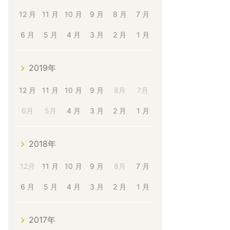
12 月
11 月
10 月
9 月
8 月
7 月
6 月
5 月
4 月
3 月
2 月
1 月
2019年
12 月
11 月
10 月
9 月
8月
7月
6月
5月
4 月
3 月
2 月
1 月
2018年
12月
11 月
10 月
9 月
8月
7 月
6 月
5 月
4 月
3 月
2 月
1 月
2017年