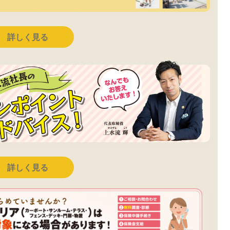
詳しく見る
詳しく見る