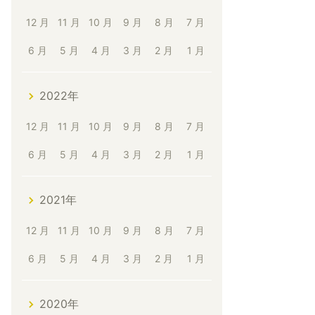
12 月
11 月
10 月
9 月
8 月
7 月
6 月
5 月
4 月
3 月
2 月
1 月
2022年
12 月
11 月
10 月
9 月
8 月
7 月
6 月
5 月
4 月
3 月
2 月
1 月
2021年
12 月
11 月
10 月
9 月
8 月
7 月
6 月
5 月
4 月
3 月
2 月
1 月
2020年