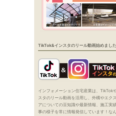
TikTok&インスタのリール動画始めまし
インフォメーション住宅産業は、TikTok
スタのリール動画を活用し、外構やエク
アについての豆知識や最新情報、施工実
事の様子を常に情報発信しています！な