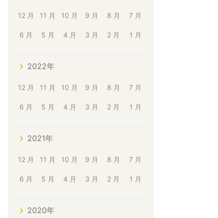
12 月
11 月
10 月
9 月
8 月
7 月
6 月
5 月
4 月
3 月
2 月
1 月
2022年
12 月
11 月
10 月
9 月
8 月
7 月
6 月
5 月
4 月
3 月
2 月
1 月
2021年
12 月
11 月
10 月
9 月
8 月
7 月
6 月
5 月
4 月
3 月
2 月
1 月
2020年