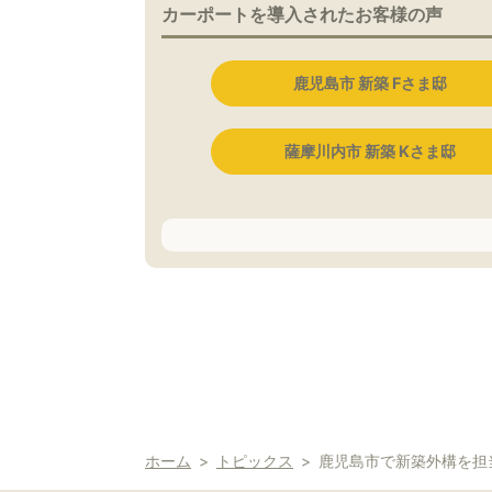
カーポートを導入されたお客様の声
鹿児島市 新築 Fさま邸
薩摩川内市 新築 Kさま邸
ホーム
トピックス
鹿児島市で新築外構を担