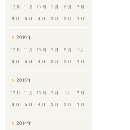
12 月
11 月
10 月
9 月
8 月
7 月
6 月
5 月
4 月
3 月
2 月
1 月
2016年
12 月
11 月
10 月
9 月
8 月
7月
6 月
5 月
4 月
3 月
2 月
1 月
2015年
12 月
11 月
10 月
9 月
8月
7 月
6 月
5 月
4 月
3 月
2 月
1 月
2014年