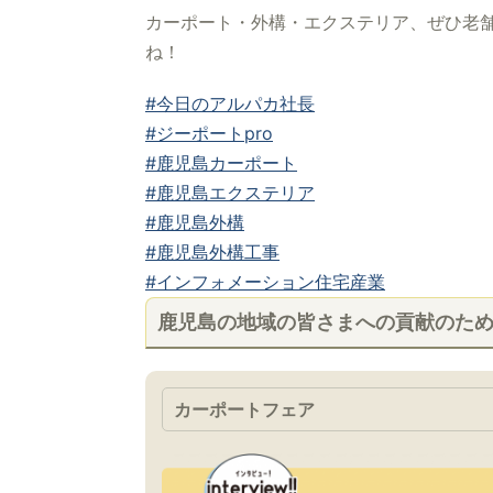
カーポート・外構・エクステリア、ぜひ老舗
ね！
#今日のアルパカ社長
#ジーポートpro
#鹿児島カーポート
#鹿児島エクステリア
#鹿児島外構
#鹿児島外構工事
#インフォメーション住宅産業
鹿児島の地域の皆さまへの貢献のた
カーポートフェア