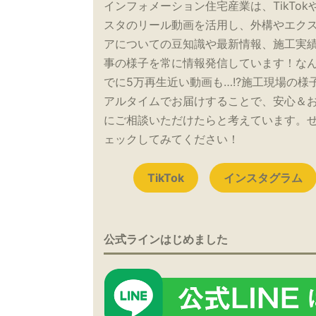
インフォメーション住宅産業は、TikTok
スタのリール動画を活用し、外構やエク
アについての豆知識や最新情報、施工実
事の様子を常に情報発信しています！な
でに5万再生近い動画も…!?施工現場の様
アルタイムでお届けすることで、安心＆
にご相談いただけたらと考えています。
ェックしてみてください！
TikTok
インスタグラム
公式ラインはじめました