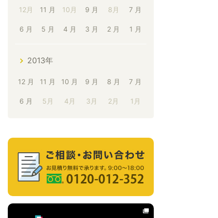
12月
11 月
10月
9 月
8月
7 月
6 月
5 月
4 月
3 月
2 月
1 月
2013年
12 月
11 月
10 月
9 月
8 月
7 月
6 月
5月
4月
3月
2月
1月