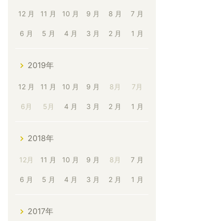
12 月
11 月
10 月
9 月
8 月
7 月
6 月
5 月
4 月
3 月
2 月
1 月
2019年
12 月
11 月
10 月
9 月
8月
7月
6月
5月
4 月
3 月
2 月
1 月
2018年
12月
11 月
10 月
9 月
8月
7 月
6 月
5 月
4 月
3 月
2 月
1 月
2017年