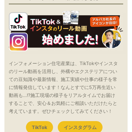
インフォメーション住宅産業は、TikTokやインスタ
のリール動画を活用し、外構やエクステリアについ
ての豆知識や最新情報、施工実績や仕事の様子を常
に情報発信しています！なんとすでに5万再生近い
動画も…!?施工現場の様子をリアルタイムでお届け
することで、安心＆お気軽にご相談いただけたらと
考えています。ぜひチェックしてみてください！
TikTok
インスタグラム