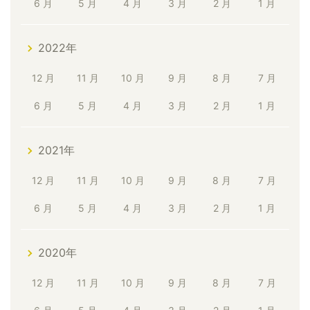
6 月
5 月
4 月
3 月
2 月
1 月
2022年
12 月
11 月
10 月
9 月
8 月
7 月
6 月
5 月
4 月
3 月
2 月
1 月
2021年
12 月
11 月
10 月
9 月
8 月
7 月
6 月
5 月
4 月
3 月
2 月
1 月
2020年
12 月
11 月
10 月
9 月
8 月
7 月