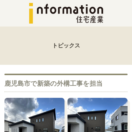
トピックス
鹿児島市で新築の外構工事を担当