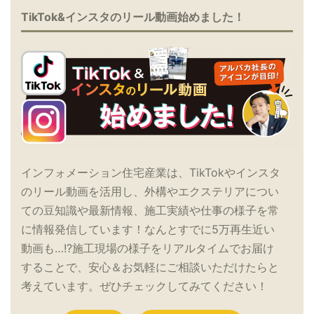
TikTok&インスタのリール動画始めました！
インフォメーション住宅産業は、TikTokやインスタ
のリール動画を活用し、外構やエクステリアについ
ての豆知識や最新情報、施工実績や仕事の様子を常
に情報発信しています！なんとすでに5万再生近い
動画も…!?施工現場の様子をリアルタイムでお届け
することで、安心＆お気軽にご相談いただけたらと
考えています。ぜひチェックしてみてください！