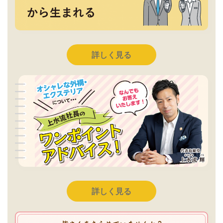
詳しく見る
詳しく見る