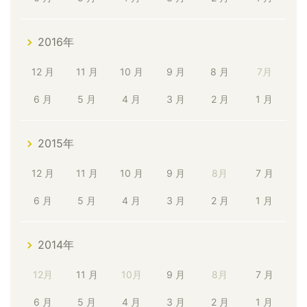
2016年
12 月
11 月
10 月
9 月
8 月
7月
6 月
5 月
4 月
3 月
2 月
1 月
2015年
12 月
11 月
10 月
9 月
8月
7 月
6 月
5 月
4 月
3 月
2 月
1 月
2014年
12月
11 月
10月
9 月
8月
7 月
6 月
5 月
4 月
3 月
2 月
1 月