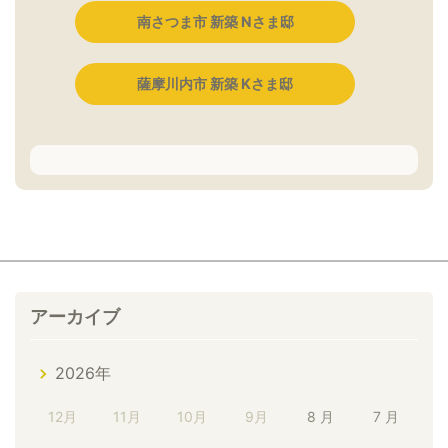
南さつま市 新築 Nさま邸
薩摩川内市 新築 Kさま邸
アーカイブ
2026年
12月
11月
10月
9月
8 月
7 月