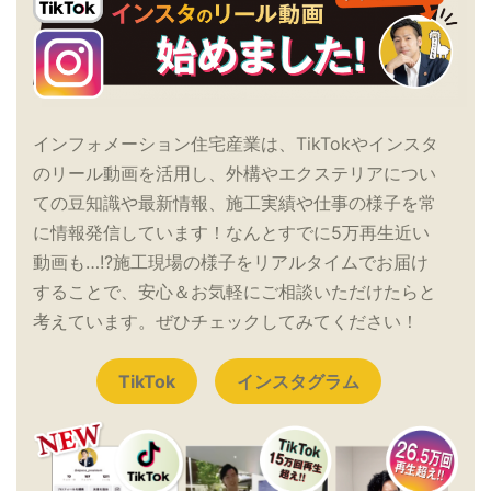
インフォメーション住宅産業は、TikTokやインスタ
のリール動画を活用し、外構やエクステリアについ
ての豆知識や最新情報、施工実績や仕事の様子を常
に情報発信しています！なんとすでに5万再生近い
動画も…!?施工現場の様子をリアルタイムでお届け
することで、安心＆お気軽にご相談いただけたらと
考えています。ぜひチェックしてみてください！
TikTok
インスタグラム