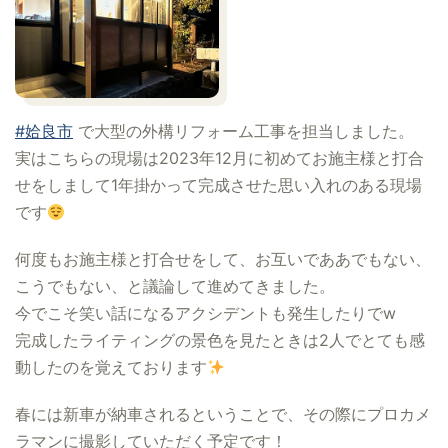
#姶良市
で大型の外構リフォーム工事を担当しました。
実はこちらの現場は2023年12月に初めてお施主様と打合
せをしまして1年掛かって完成させた思い入れのある現場
です
何度もお施主様と打合せをして、お互いでああでもない、
こうでもない、と議論して進めてきました。
今でこそ笑い話になるアクシデントも発生したりでw
完成したライティングの景色を見たときは2人でとても感
動したのを覚えております
春には新車が納車されるということで、その際にプロカメ
ラマンに撮影していただく予定です！