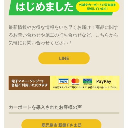
最新情報やお得な情報をいち早くお届け！商品に関す
るお問い合わせや施工の打ち合わせなど、こちらから
気軽にお問い合わせください！
LINE
カーポートを導入されたお客様の声
鹿児島市 新築 Fさま邸