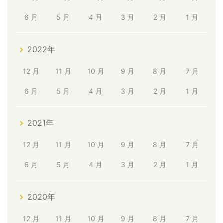
6 月
5 月
4 月
3 月
2 月
1 月
2022年
12 月
11 月
10 月
9 月
8 月
7 月
6 月
5 月
4 月
3 月
2 月
1 月
2021年
12 月
11 月
10 月
9 月
8 月
7 月
6 月
5 月
4 月
3 月
2 月
1 月
2020年
12 月
11 月
10 月
9 月
8 月
7 月