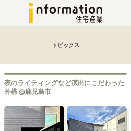
トピックス
夜のライティングなど演出にこだわった
外構 @鹿児島市