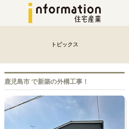
トピックス
鹿児島市 で新築の外構工事！