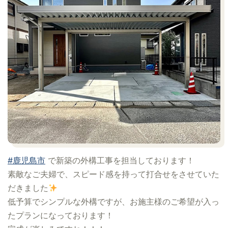
#鹿児島市
で新築の外構工事を担当しております！
素敵なご夫婦で、スピード感を持って打合せをさせていた
だきました
低予算でシンプルな外構ですが、お施主様のご希望が入っ
たプランになっております！