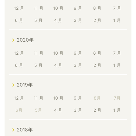
12 月
11 月
10 月
9 月
8 月
7 月
6 月
5 月
4 月
3 月
2 月
1 月
2020年
12 月
11 月
10 月
9 月
8 月
7 月
6 月
5 月
4 月
3 月
2 月
1 月
2019年
12 月
11 月
10 月
9 月
8月
7月
6月
5月
4 月
3 月
2 月
1 月
2018年