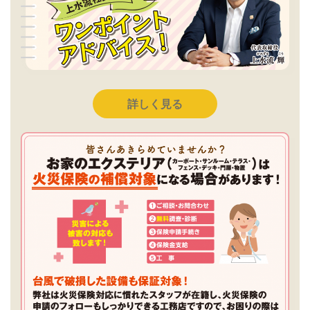
詳しく見る