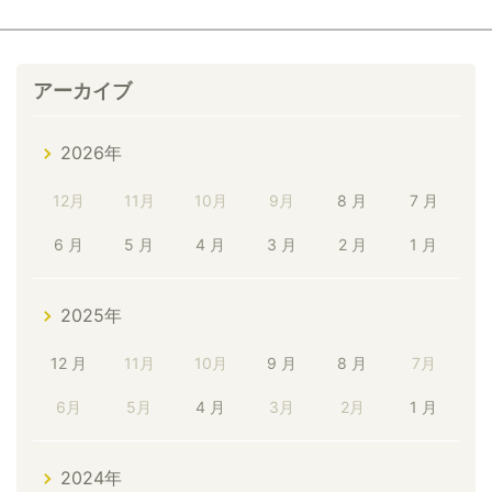
アーカイブ
2026年
12月
11月
10月
9月
8 月
7 月
6 月
5 月
4 月
3 月
2 月
1 月
2025年
12 月
11月
10月
9 月
8 月
7月
6月
5月
4 月
3月
2月
1 月
2024年