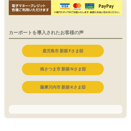
カーポートを導入されたお客様の声
鹿児島市 新築 Fさま邸
南さつま市 新築 Nさま邸
薩摩川内市 新築 Kさま邸