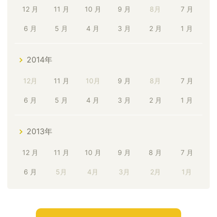
12 月
11 月
10 月
9 月
8月
7 月
6 月
5 月
4 月
3 月
2 月
1 月
2014年
12月
11 月
10月
9 月
8月
7 月
6 月
5 月
4 月
3 月
2 月
1 月
2013年
12 月
11 月
10 月
9 月
8 月
7 月
6 月
5月
4月
3月
2月
1月