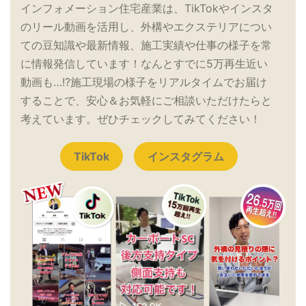
インフォメーション住宅産業は、TikTokやインスタ
のリール動画を活用し、外構やエクステリアについ
ての豆知識や最新情報、施工実績や仕事の様子を常
に情報発信しています！なんとすでに5万再生近い
動画も…!?施工現場の様子をリアルタイムでお届け
することで、安心＆お気軽にご相談いただけたらと
考えています。ぜひチェックしてみてください！
TikTok
インスタグラム