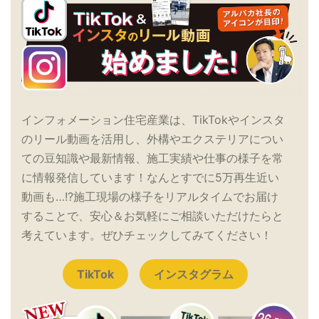
インフォメーション住宅産業は、TikTokやインスタ
のリール動画を活用し、外構やエクステリアについ
ての豆知識や最新情報、施工実績や仕事の様子を常
に情報発信しています！なんとすでに5万再生近い
動画も…!?施工現場の様子をリアルタイムでお届け
することで、安心＆お気軽にご相談いただけたらと
考えています。ぜひチェックしてみてください！
TikTok
インスタグラム