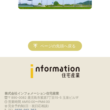
ページの先頭へ戻る
株式会社インフォメーション住宅産業
〒890-0082 鹿児島市紫原7丁目15-5 玉泉ビル1F
営業時間 AM10:00〜PM4:00
完全予約制(日・祝日応相談)