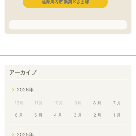
薩摩川内市 新築 Kさま邸
アーカイブ
2026年
12月
11月
10月
9月
8 月
7 月
6 月
5 月
4 月
3 月
2 月
1 月
2025年