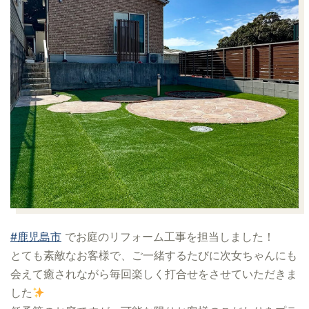
#鹿児島市
でお庭のリフォーム工事を担当しました！
とても素敵なお客様で、ご一緒するたびに次女ちゃんにも
会えて癒されながら毎回楽しく打合せをさせていただきま
した