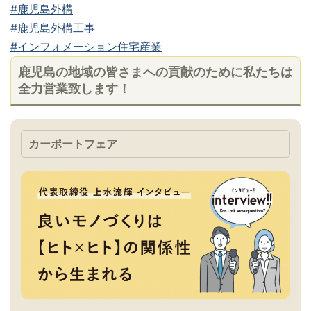
#鹿児島外構
#鹿児島外構工事
#インフォメーション住宅産業
鹿児島の地域の皆さまへの貢献のために私たちは
全力営業致します！
カーポートフェア