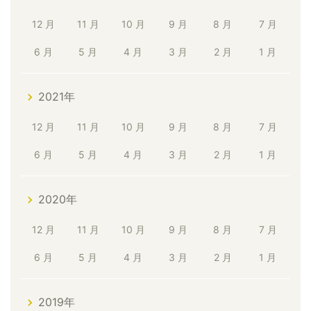
12 月
11 月
10 月
9 月
8 月
7 月
6 月
5 月
4 月
3 月
2 月
1 月
2021年
12 月
11 月
10 月
9 月
8 月
7 月
6 月
5 月
4 月
3 月
2 月
1 月
2020年
12 月
11 月
10 月
9 月
8 月
7 月
6 月
5 月
4 月
3 月
2 月
1 月
2019年