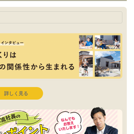
詳しく見る