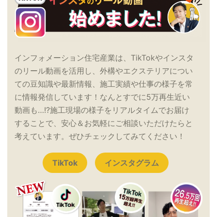
インフォメーション住宅産業は、TikTokやインスタ
のリール動画を活用し、外構やエクステリアについ
ての豆知識や最新情報、施工実績や仕事の様子を常
に情報発信しています！なんとすでに5万再生近い
動画も…!?施工現場の様子をリアルタイムでお届け
することで、安心＆お気軽にご相談いただけたらと
考えています。ぜひチェックしてみてください！
TikTok
インスタグラム