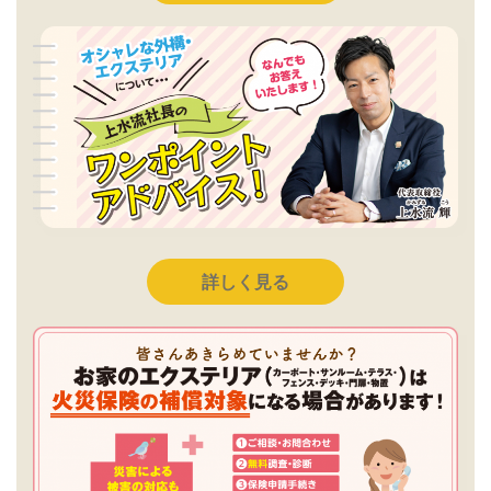
詳しく見る