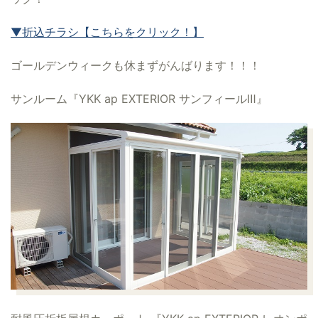
▼折込チラシ【こちらをクリック！】
ゴールデンウィークも休まずがんばります！！！
サンルーム『YKK ap EXTERIOR サンフィールⅢ』