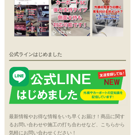
公式ラインはじめました
最新情報やお得な情報をいち早くお届け！商品に関す
るお問い合わせや施工の打ち合わせなど、こちらから
気軽にお問い合わせください！