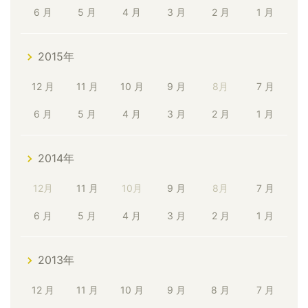
6 月
5 月
4 月
3 月
2 月
1 月
2015年
12 月
11 月
10 月
9 月
8月
7 月
6 月
5 月
4 月
3 月
2 月
1 月
2014年
12月
11 月
10月
9 月
8月
7 月
6 月
5 月
4 月
3 月
2 月
1 月
2013年
12 月
11 月
10 月
9 月
8 月
7 月