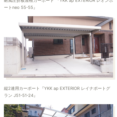
耐風圧折板屋根カーポート 『YKK ap EXTERIOR レオンポ
ートneo 55-55』
縦2連用カーポート『YKK ap EXTERIOR レイナポートグ
ラン J51-51-24』