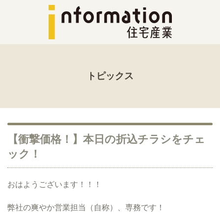
トピックス
【衝撃価格！】本日の折込チラシをチェ
ック！
おはようございます！！！
弊社の爽やか営業担当（自称）、専務です！