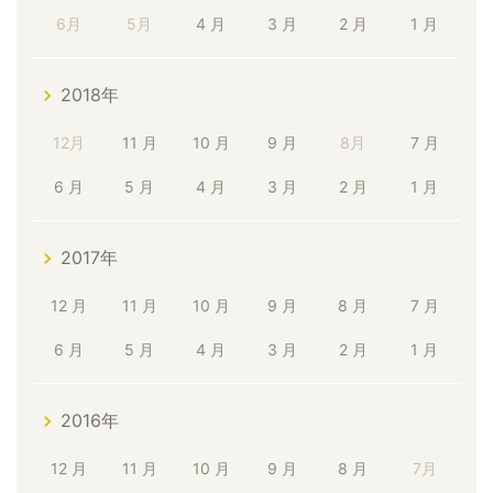
6月
5月
4 月
3 月
2 月
1 月
2018年
12月
11 月
10 月
9 月
8月
7 月
6 月
5 月
4 月
3 月
2 月
1 月
2017年
12 月
11 月
10 月
9 月
8 月
7 月
6 月
5 月
4 月
3 月
2 月
1 月
2016年
12 月
11 月
10 月
9 月
8 月
7月