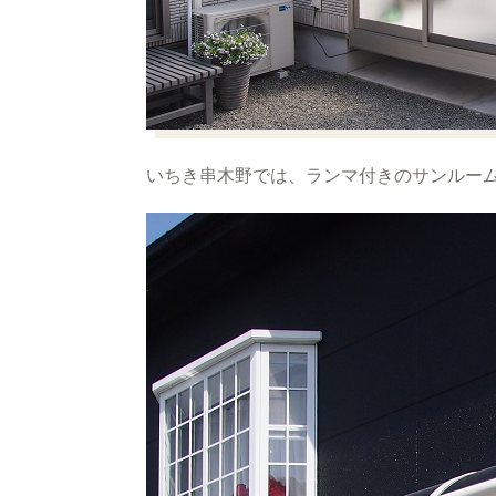
いちき串木野では、ランマ付きのサンルー