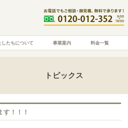
たしたちについて
事業案内
料金一覧
トピックス
ます！！！