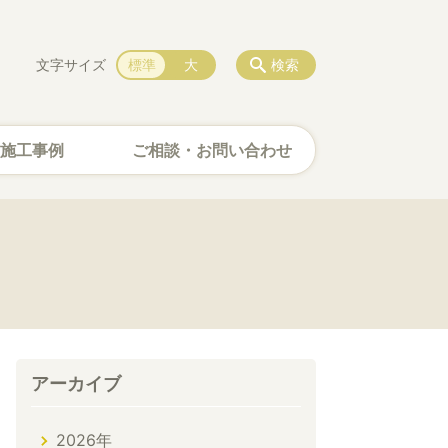
文字サイズ
標準
大
検索
施工事例
ご相談・お問い合わせ
アーカイブ
2026年