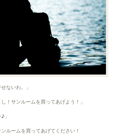
干せないわ。」
よし！サンルームを買ってあげよう！」
♪」
サンルームを買ってあげてください！