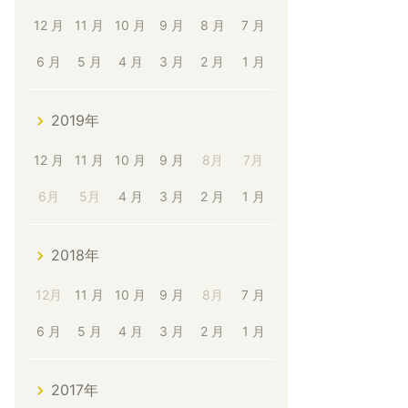
12 月
11 月
10 月
9 月
8 月
7 月
6 月
5 月
4 月
3 月
2 月
1 月
2019年
12 月
11 月
10 月
9 月
8月
7月
6月
5月
4 月
3 月
2 月
1 月
2018年
12月
11 月
10 月
9 月
8月
7 月
6 月
5 月
4 月
3 月
2 月
1 月
2017年