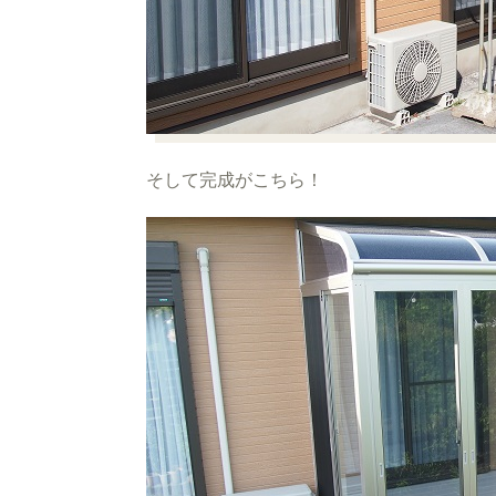
そして完成がこちら！