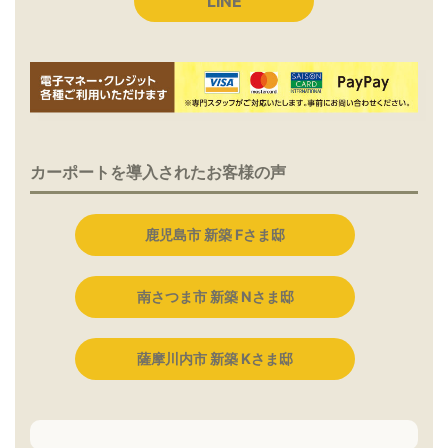
LINE
カーポートを導入されたお客様の声
鹿児島市 新築 Fさま邸
南さつま市 新築 Nさま邸
薩摩川内市 新築 Kさま邸