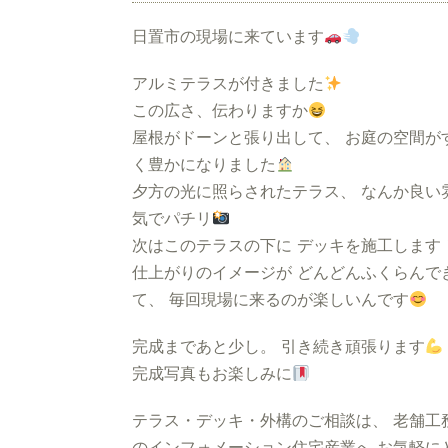
日置市の現場に来ています
アルミテラスが付きました
この広さ、伝わりますか
屋根がドーンと張り出して、 お庭の空間が
く豊かになりました
夕方の光に照らされたテラス、 なんか良い
気でパチリ
次はこのテラスの下に デッキを施工します
仕上がりのイメージが どんどんふくらんで
て、 毎回現場に来るのが楽しいんです
完成まであと少し。 引き続き頑張ります
完成写真もお楽しみに
テラス・デッキ・外構のご相談は、 老舗工
のインフォメーション住宅産業へ お気軽に