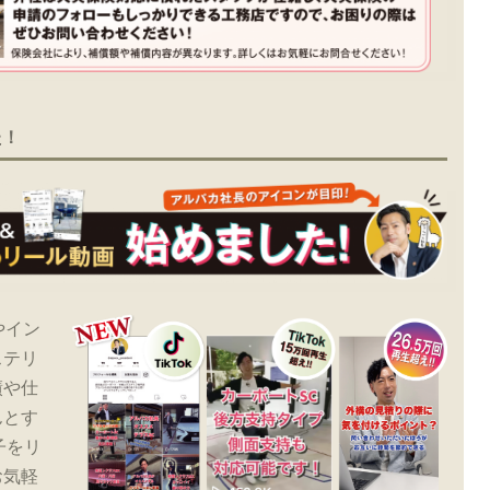
た！
やイン
ステリ
績や仕
んとす
子をリ
お気軽