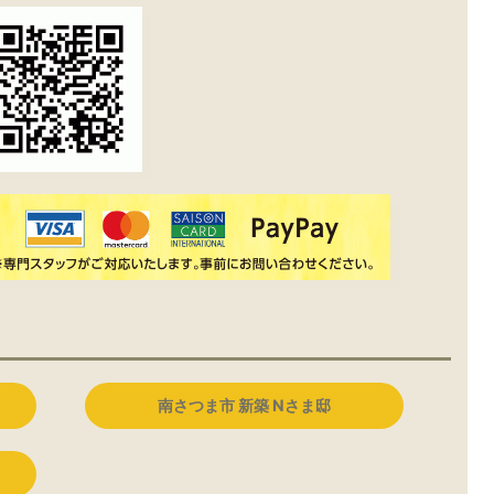
南さつま市 新築 Nさま邸