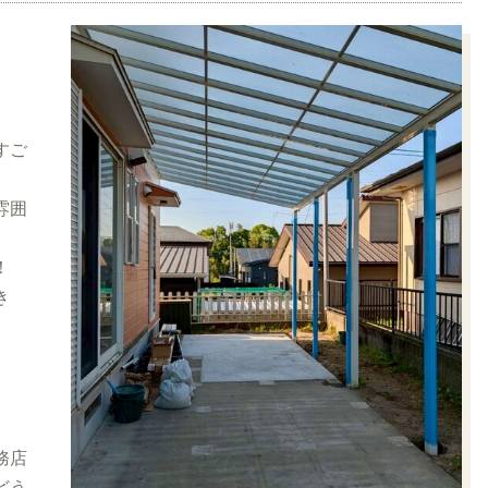
すご
雰囲
！
き
務店
どう