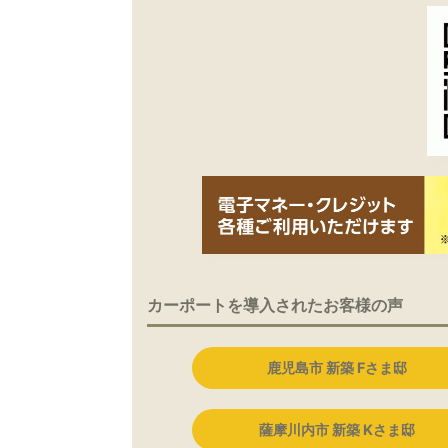
カーポートを導入されたお客様の声
鹿児島市 新築 Fさま邸
薩摩川内市 新築 Kさま邸