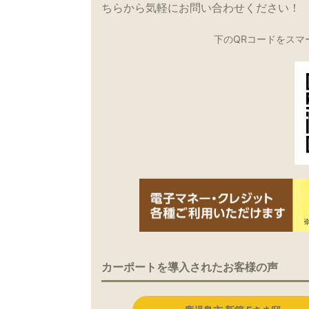
ちらから気軽にお問い合わせください！
下のQRコードをスマ
カーポートを導入されたお客様の声