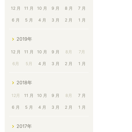
12 月
11 月
10 月
9 月
8 月
7 月
6 月
5 月
4 月
3 月
2 月
1 月
2019年
12 月
11 月
10 月
9 月
8月
7月
6月
5月
4 月
3 月
2 月
1 月
2018年
12月
11 月
10 月
9 月
8月
7 月
6 月
5 月
4 月
3 月
2 月
1 月
2017年