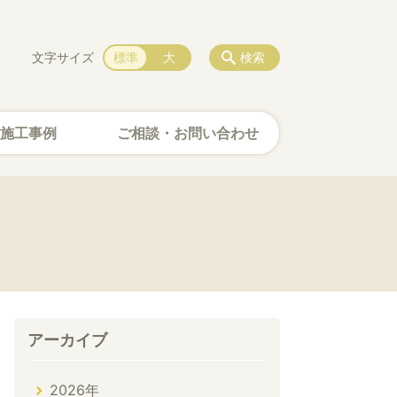
文字サイズ
標準
大
検索
施工事例
ご相談・お問い合わせ
アーカイブ
2026年