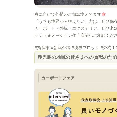
春に向けて外構のご相談増えてます
「うちも境界から整えたい」方は、ぜひ保
カーポート・外構・エクステリア、ぜひ老
インフォメーション住宅産業へご相談くだ
#指宿市 #新築外構 #境界ブロック #外構
鹿児島の地域の皆さまへの貢献のた
カーポートフェア