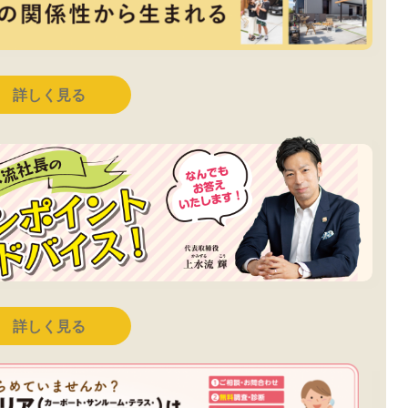
詳しく見る
詳しく見る