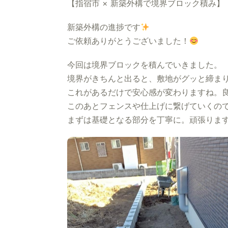
【指宿市 × 新築外構で境界ブロック積み】
新築外構の進捗です
ご依頼ありがとうございました！
今回は境界ブロックを積んでいきました。
境界がきちんと出ると、敷地がグッと締ま
これがあるだけで安心感が変わりますね。
このあとフェンスや仕上げに繋げていくの
まずは基礎となる部分を丁寧に。頑張りま