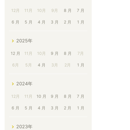
12月
11月
10月
9月
8 月
7 月
6 月
5 月
4 月
3 月
2 月
1 月
2025年
12 月
11月
10月
9 月
8 月
7月
6月
5月
4 月
3月
2月
1 月
2024年
12月
11月
10 月
9 月
8 月
7 月
6 月
5 月
4 月
3 月
2 月
1 月
2023年