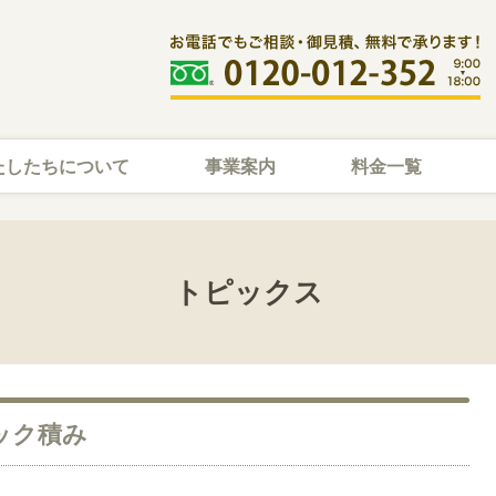
たしたちについて
事業案内
料金一覧
トピックス
ック積み