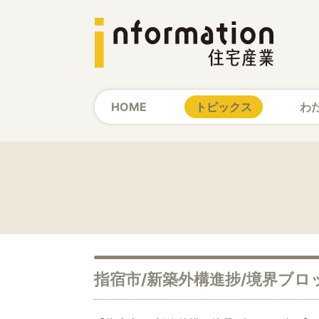
HOME
トピックス
わ
指宿市/新築外構進捗/境界ブロ