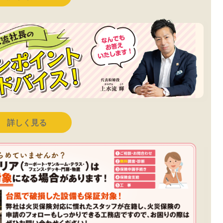
詳しく見る