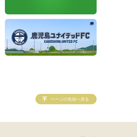
ページの先頭へ戻る