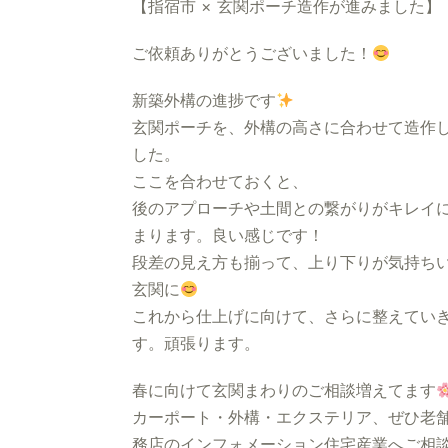
【指宿市 × 玄関ポーチ造作が進みました】
ご依頼ありがとうございました！
新築外構の進捗です
玄関ポーチを、外構の高さに合わせて造作
した。
ここを合わせておくと、
後のアプローチや土間との繋がりがキレイ
まります。良い感じです！
段差の見え方も揃って、上り下りが気持ち
玄関に
これから仕上げに向けて、さらに整えてい
す。頑張ります。
春に向けて玄関まわりのご相談増えてます
カーポート・外構・エクステリア、ぜひ老
務店のインフォメーション住宅産業へご相