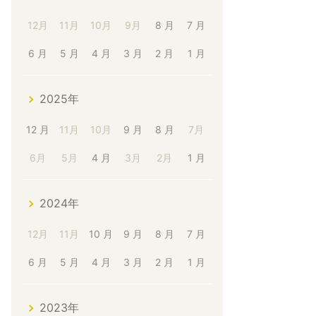
12月
11月
10月
9月
8 月
7 月
6 月
5 月
4 月
3 月
2 月
1 月
2025年
12 月
11月
10月
9 月
8 月
7月
6月
5月
4 月
3月
2月
1 月
2024年
12月
11月
10 月
9 月
8 月
7 月
6 月
5 月
4 月
3 月
2 月
1 月
2023年