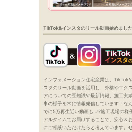
TikTok&インスタのリール動画始めまし
インフォメーション住宅産業は、TikTok
スタのリール動画を活用し、外構やエク
アについての豆知識や最新情報、施工実
事の様子を常に情報発信しています！な
でに5万再生近い動画も…!?施工現場の様
アルタイムでお届けすることで、安心＆
にご相談いただけたらと考えています。