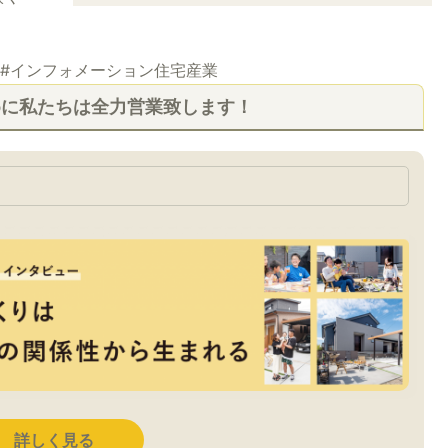
事 #インフォメーション住宅産業
めに私たちは全力営業致します！
詳しく見る