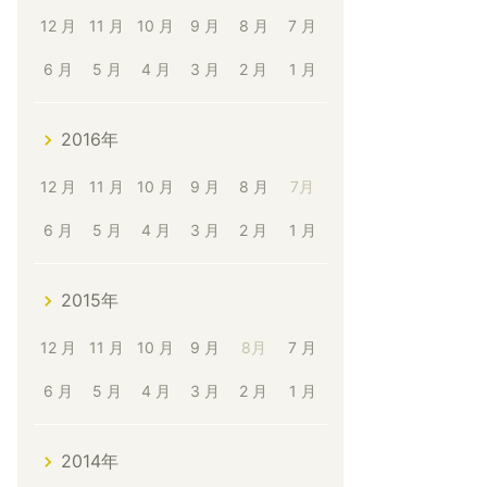
12 月
11 月
10 月
9 月
8 月
7 月
6 月
5 月
4 月
3 月
2 月
1 月
2016年
12 月
11 月
10 月
9 月
8 月
7月
6 月
5 月
4 月
3 月
2 月
1 月
2015年
12 月
11 月
10 月
9 月
8月
7 月
6 月
5 月
4 月
3 月
2 月
1 月
2014年