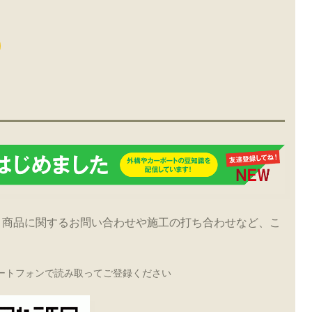
！商品に関するお問い合わせや施工の打ち合わせなど、こ
ートフォンで読み取ってご登録ください