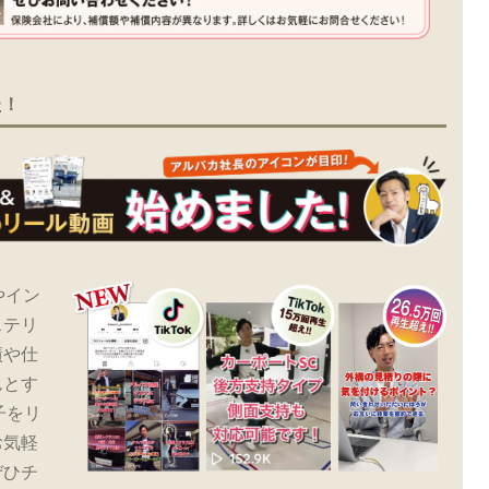
た！
やイン
ステリ
績や仕
んとす
子をリ
お気軽
ぜひチ