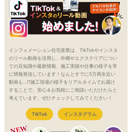
インフォメーション住宅産業は、TikTokやインスタ
のリール動画を活用し、外構やエクステリアについ
ての豆知識や最新情報、施工実績や仕事の様子を常
に情報発信しています！なんとすでに5万再生近い
動画も…!?施工現場の様子をリアルタイムでお届け
することで、安心＆お気軽にご相談いただけたらと
考えています。ぜひチェックしてみてください！
TikTok
インスタグラム