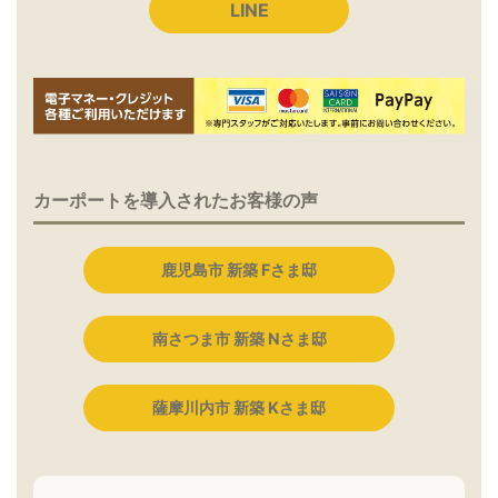
LINE
カーポートを導入されたお客様の声
鹿児島市 新築 Fさま邸
南さつま市 新築 Nさま邸
薩摩川内市 新築 Kさま邸