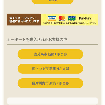
カーポートを導入されたお客様の声
鹿児島市 新築 Fさま邸
南さつま市 新築 Nさま邸
薩摩川内市 新築 Kさま邸