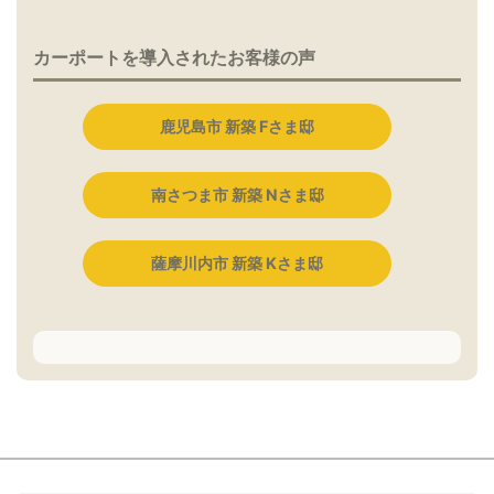
カーポートを導入されたお客様の声
鹿児島市 新築 Fさま邸
南さつま市 新築 Nさま邸
薩摩川内市 新築 Kさま邸