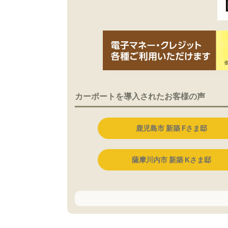
カーポートを導入されたお客様の声
鹿児島市 新築 Fさま邸
薩摩川内市 新築 Kさま邸