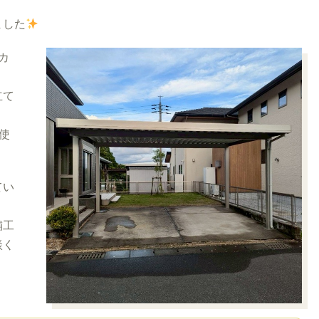
ました
カ
立て
使
てい
舗工
談く