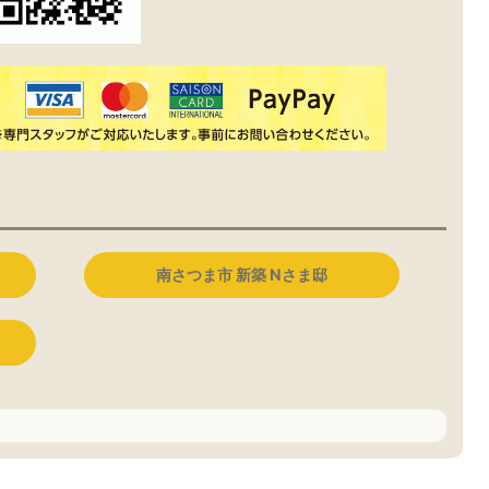
南さつま市 新築 Nさま邸