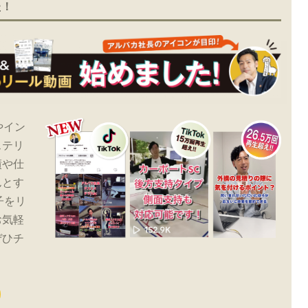
た！
やイン
ステリ
績や仕
んとす
子をリ
お気軽
ぜひチ