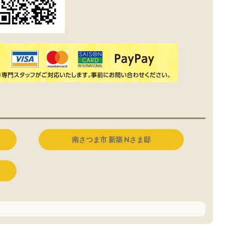
南さつま市 新築 Nさま邸