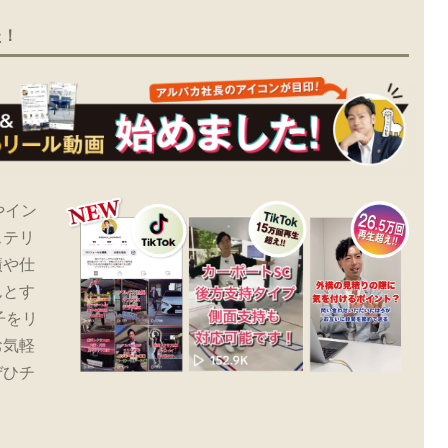
た！
やイン
ステリ
績や仕
んとす
子をリ
お気軽
ぜひチ