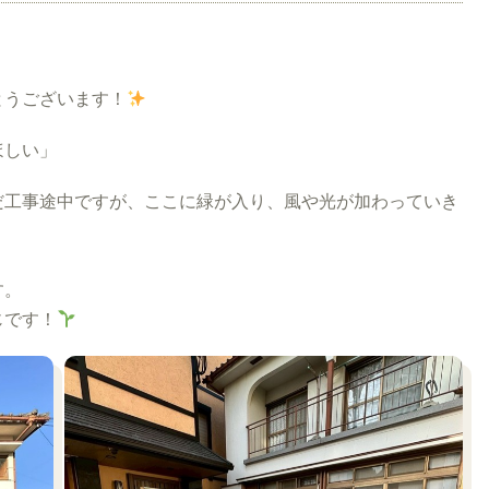
。
とうございます！
ほしい」
だ工事途中ですが、ここに緑が入り、風や光が加わっていき
す。
じです！