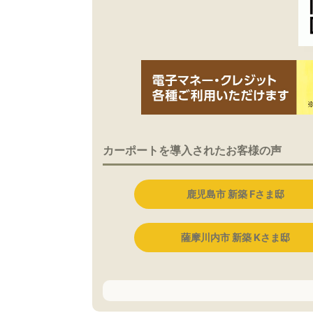
カーポートを導入されたお客様の声
鹿児島市 新築 Fさま邸
薩摩川内市 新築 Kさま邸