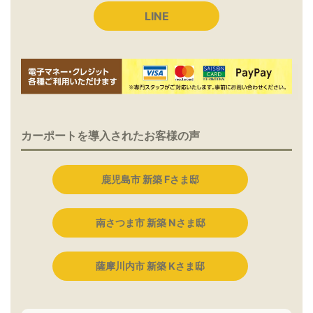
LINE
カーポートを導入されたお客様の声
鹿児島市 新築 Fさま邸
南さつま市 新築 Nさま邸
薩摩川内市 新築 Kさま邸