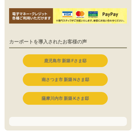
カーポートを導入されたお客様の声
鹿児島市 新築 Fさま邸
南さつま市 新築 Nさま邸
薩摩川内市 新築 Kさま邸