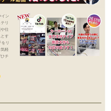
やイン
ステリ
績や仕
んとす
子をリ
お気軽
ぜひチ