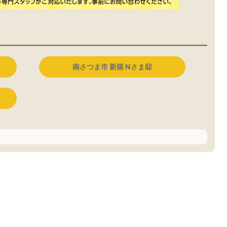
南さつま市 新築 Nさま邸