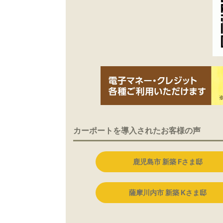
カーポートを導入されたお客様の声
鹿児島市 新築 Fさま邸
薩摩川内市 新築 Kさま邸