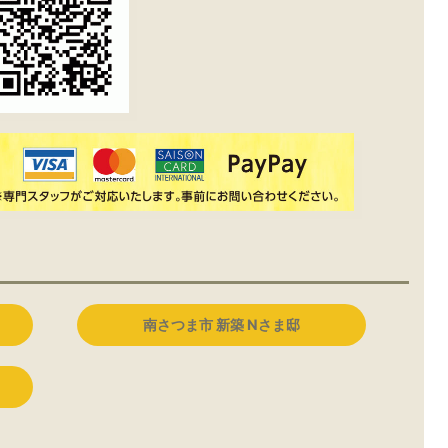
南さつま市 新築 Nさま邸