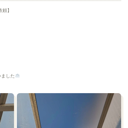
依頼】
？
いました