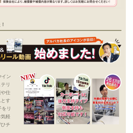
た！
やイン
ステリ
績や仕
んとす
子をリ
お気軽
ぜひチ